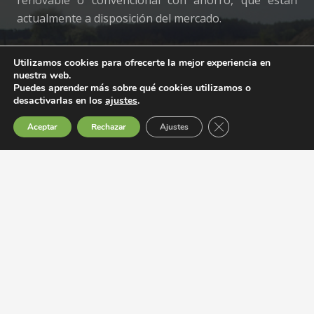
actualmente a disposición del mercado.
Apostamos por la Innovación.
Utilizamos cookies para ofrecerte la mejor experiencia en
Tecnología, experiencia y calidad.
nuestra web.
Puedes aprender más sobre qué cookies utilizamos o
desactivarlas en los
ajustes
.
Cerrar el banner de 
Novedades:
Aceptar
Rechazar
Ajustes
La tienda del gas León
Gana Energía